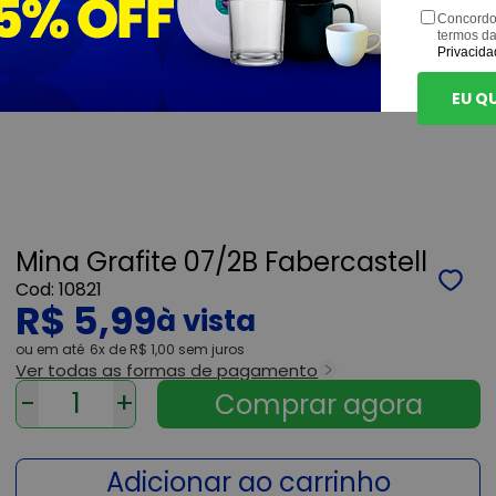
Concordo
termos d
Privacida
EU Q
Mina Grafite 07/2B Fabercastell
10821
R$ 5,99
ou
6x
de
R$ 1,00
sem juros
Ver todas as formas de pagamento
-
+