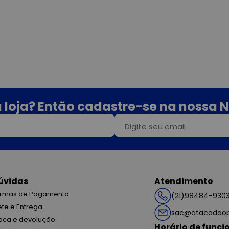
 loja? Então cadastre-se na nossa N
úvidas
Atendimento
rmas de Pagamento
(21)98484-930
ete e Entrega
sac@atacadaop
oca e devolução
Horário de func