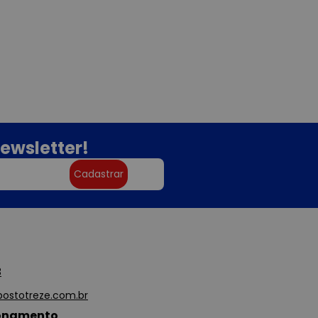
ewsletter!
Cadastrar
3
ostotreze.com.br
ionamento