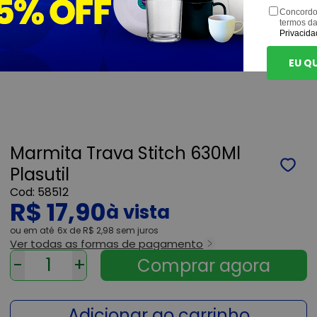
Concordo
termos d
Privacida
EU Q
Marmita Trava Stitch 630Ml
Plasutil
58512
R$ 17,90
ou
6x
de
R$ 2,98
sem juros
Ver todas as formas de pagamento
-
+