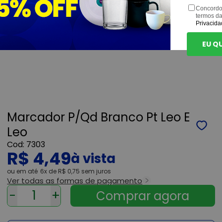
Concordo
termos d
Privacida
EU Q
Marcador P/Qd Branco Pt Leo E
Leo
7303
R$ 4,49
ou
6x
de
R$ 0,75
sem juros
Ver todas as formas de pagamento
-
+