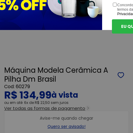
Concordo
termos d
Privacida
EU Q
Máquina Modela Cerâmica A
Pilha Dm Brasil
60279
R$ 134,99
ou
6x
de
R$ 22,50
sem juros
Ver todas as formas de pagamento
Avise-me quando chegar
Quero ser avisado!