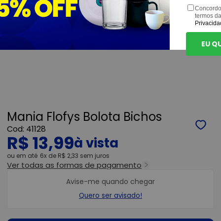
Concordo
termos d
Privacida
EU Q
Mania Flofys Bolota Bichos
41128
R$ 13,99
ou
6x
de
R$ 2,33
sem juros
Ver todas as formas de pagamento
Avise-me quando chegar
Quero ser avisado!