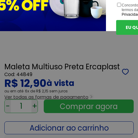
Concordo
termos d
Privacida
EU Q
Maleta Multiuso Preta Ercaplast
44849
R$ 12,90
ou
6x
de
R$ 2,15
sem juros
Ver todas as formas de pagamento
-
+