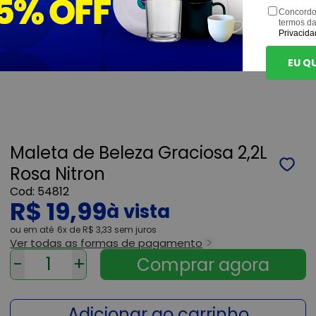
Concordo
termos d
Privacida
EU Q
Maleta de Beleza Graciosa 2,2L
Rosa Nitron
54812
R$ 19,99
ou
6x
de
R$ 3,33
sem juros
Ver todas as formas de pagamento
-
+