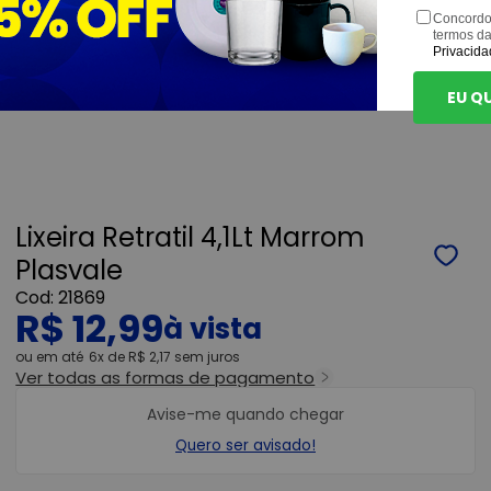
Concordo
termos d
Privacida
EU Q
Lixeira Retratil 4,1Lt Marrom
Plasvale
21869
R$ 12,99
ou
6x
de
R$ 2,17
sem juros
Ver todas as formas de pagamento
Avise-me quando chegar
Quero ser avisado!