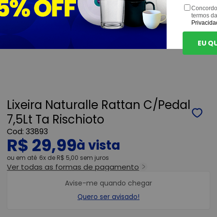
Concordo
termos d
Privacida
EU Q
Lixeira Naturalle Rattan C/Pedal
7,5Lt Ta Rischioto
33893
R$ 29,99
ou
6x
de
R$ 5,00
sem juros
Ver todas as formas de pagamento
Avise-me quando chegar
Quero ser avisado!