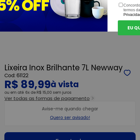
Concordo
termos d
Privacida
EU Q
Lixeira Inox Brilhante 7L Newway
61122
R$ 89,99
ou
6x
de
R$ 15,00
sem juros
Ver todas as formas de pagamento
Avise-me quando chegar
Quero ser avisado!