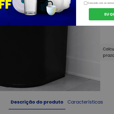
Concordo com os termo
EU Q
Descrição do produto
Características