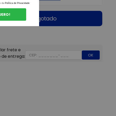
s da
Política de Privacidade
UERO!
Esgotado
OK