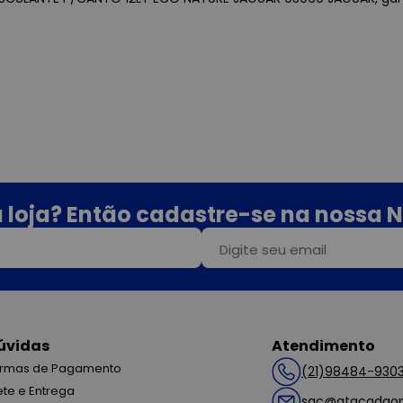
 loja? Então cadastre-se na nossa N
úvidas
Atendimento
rmas de Pagamento
(21)98484-930
ete e Entrega
sac@atacadaop