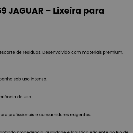
 JAGUAR – Lixeira para
escarte de resíduos. Desenvolvido com materiais premium,
penho sob uso intenso.
eriência de uso.
ara profissionais e consumidores exigentes.
tindo procedência, qualidade e logística eficiente no Rio de