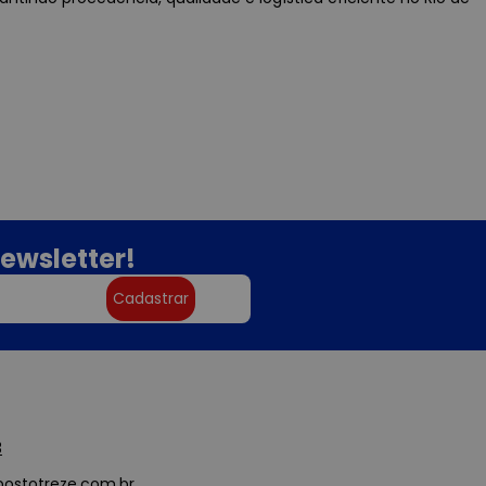
ewsletter!
Cadastrar
3
ostotreze.com.br