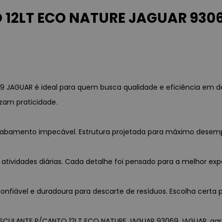
12LT ECO NATURE JAGUAR 93069
 JAGUAR é ideal para quem busca qualidade e eficiência em d
zam praticidade.
 acabamento impecável. Estrutura projetada para máximo desem
 atividades diárias. Cada detalhe foi pensado para a melhor exp
nfiável e duradoura para descarte de resíduos. Escolha certa p
 BASCULANTE P/CANTO 12LT ECO NATURE JAGUAR 93069 JAGUAR, garan