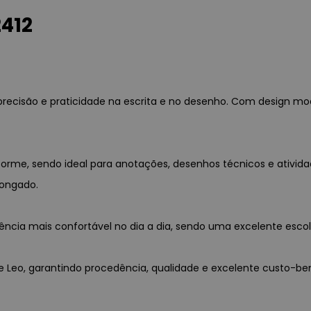
2412
precisão e praticidade na escrita e no desenho. Com design mode
forme, sendo ideal para anotações, desenhos técnicos e ativid
longado.
ência mais confortável no dia a dia, sendo uma excelente escol
o e Leo, garantindo procedência, qualidade e excelente custo-ben