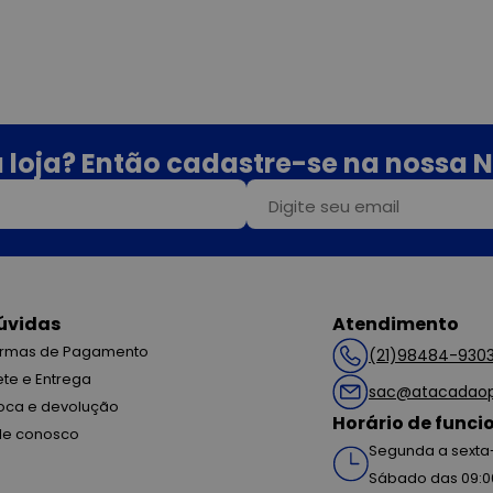
 loja? Então cadastre-se na nossa N
úvidas
Atendimento
rmas de Pagamento
(21)98484-930
ete e Entrega
sac@atacadaop
oca e devolução
Horário de func
le conosco
Segunda a sexta-
Sábado das 09:0