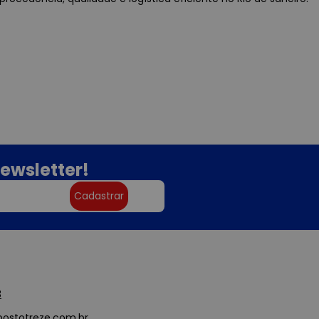
ewsletter!
Cadastrar
3
ostotreze.com.br