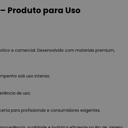
 Produto para Uso
ico e comercial. Desenvolvido com materiais premium,
empenho sob uso intenso.
eriência de uso.
erta para profissionais e consumidores exigentes.
cedência, qualidade e logística eficiente no Rio de Janeiro.