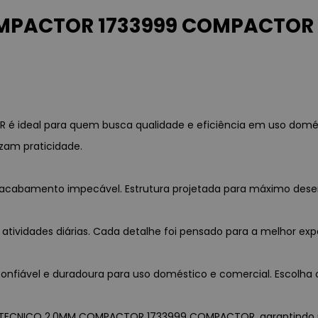
MPACTOR 1733999 COMPACTOR –
ideal para quem busca qualidade e eficiência em uso domést
zam praticidade.
a e acabamento impecável. Estrutura projetada para máximo des
 atividades diárias. Cada detalhe foi pensado para a melhor exp
nfiável e duradoura para uso doméstico e comercial. Escolha c
IRA TECNICO 2,0MM COMPACTOR 1733999 COMPACTOR, garantindo pro