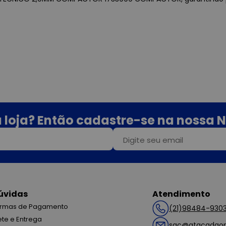
 loja? Então cadastre-se na nossa N
úvidas
Atendimento
rmas de Pagamento
(21)98484-930
ete e Entrega
sac@atacadaop