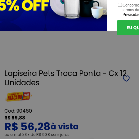
Concordo
termos d
Privacida
EU Q
Lapiseira Pets Troca Ponta - Cx 12
Unidades
90460
R$ 59,88
R$ 56,28
ou
6x
de
R$ 9,38
sem juros