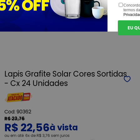
Concordo
termos d
Privacida
EU Q
Lapis Grafite Solar Cores Sortidas
- Cx 24 Unidades
90362
R$ 23,76
R$ 22,56
ou
6x
de
R$ 3,76
sem juros