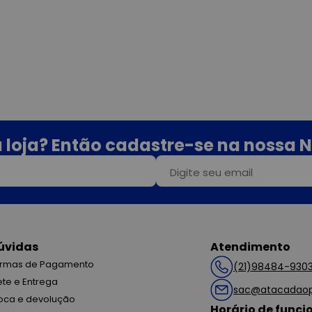
 loja? Então cadastre-se na nossa N
úvidas
Atendimento
rmas de Pagamento
(21)98484-930
ete e Entrega
sac@atacadaop
oca e devolução
Horário de func