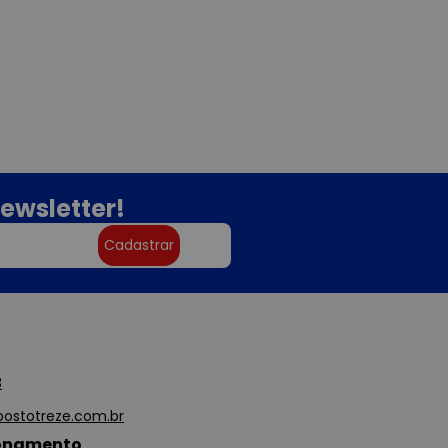
ewsletter!
Cadastrar
3
ostotreze.com.br
ionamento