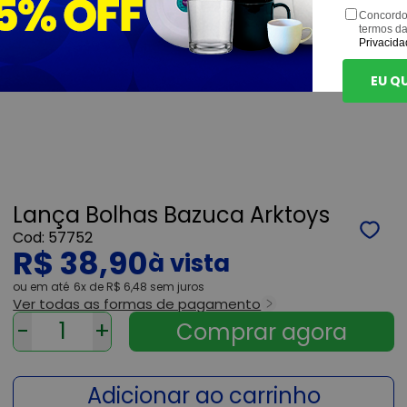
Concordo
termos d
Privacida
EU Q
Lança Bolhas Bazuca Arktoys
57752
R$ 38,90
ou
6x
de
R$ 6,48
sem juros
Ver todas as formas de pagamento
-
+