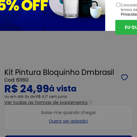
Concordo
termos d
Privacida
EU Q
Kit Pintura Bloquinho Dmbrasil
61160
R$ 24,99
ou
6x
de
R$ 4,17
sem juros
Ver todas as formas de pagamento
Avise-me quando chegar
Quero ser avisado!