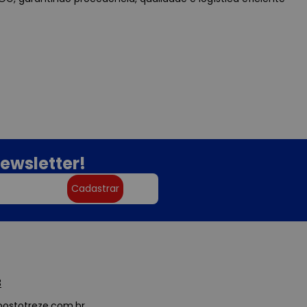
ewsletter!
Cadastrar
3
ostotreze.com.br