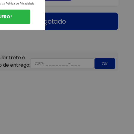
s da
Política de Privacidade
UERO!
Esgotado
OK