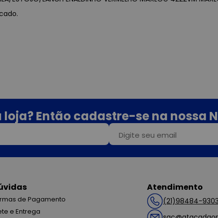
acado.
 loja? Então cadastre-se na nossa N
úvidas
Atendimento
rmas de Pagamento
(21)98484-930
ete e Entrega
sac@atacadaop