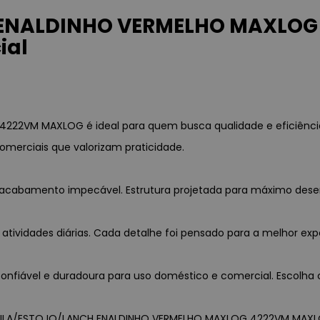
ENALDINHO VERMELHO MAXLOG 
ial
22VM MAXLOG é ideal para quem busca qualidade e eficiênci
omerciais que valorizam praticidade.
a e acabamento impecável. Estrutura projetada para máximo des
 atividades diárias. Cada detalhe foi pensado para a melhor exp
nfiável e duradoura para uso doméstico e comercial. Escolha c
OCHILA/ESTOJO/LANCH ENALDINHO VERMELHO MAXLOG 4222VM MAXLOG,