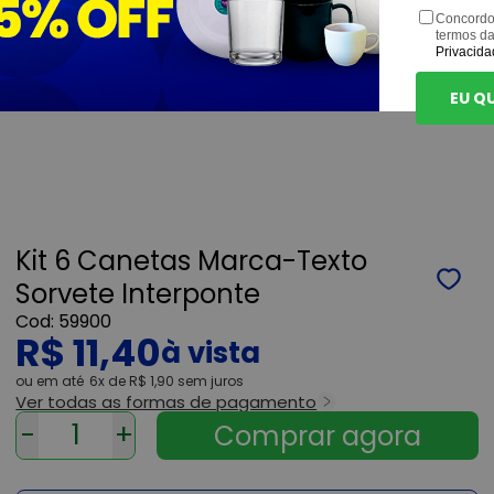
Concordo
termos d
Privacida
EU Q
Kit 6 Canetas Marca-Texto
Sorvete Interponte
59900
R$ 11,40
ou
6x
de
R$ 1,90
sem juros
Ver todas as formas de pagamento
-
+