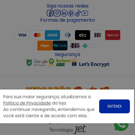
Siga nossas redes
Formas de pagamento
Segurança
Para sua maior segurança, atualizamos a
Copyright © 2022 ATACADÃO POSTO 13 - Todos os direitos
Política de Privacidade
da loja.
ENTENDI
reservados. CNPJ: 15.360.767/0001-07
Ao continuar navegando, entendemos que
Rodovia Presidente Dutra, nº1258 Galpão 1268 – Bairro: Prata,
você está ciente e de acordo com elas.
Nova Iguaçu – RJ CEP 26.221-190