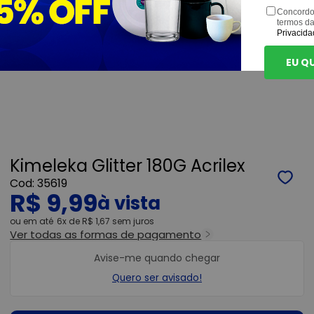
Concordo
termos d
Privacida
EU Q
Kimeleka Glitter 180G Acrilex
35619
R$ 9,99
ou
6x
de
R$ 1,67
sem juros
Ver todas as formas de pagamento
Avise-me quando chegar
Quero ser avisado!