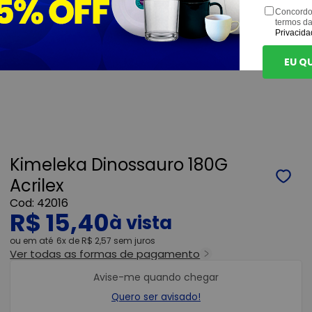
Concordo
termos d
Privacida
EU Q
Kimeleka Dinossauro 180G
Acrilex
42016
R$ 15,40
ou
6x
de
R$ 2,57
sem juros
Ver todas as formas de pagamento
Avise-me quando chegar
Quero ser avisado!