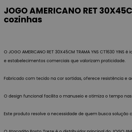
JOGO AMERICANO RET 30X45CM
cozinhas
O JOGO AMERICANO RET 30X45CM TRAMA YNS CT1630 YINS é idea
e estabelecimentos comerciais que valorizam praticidade.
Fabricado com tecido na cor sortidas, oferece resistência 
O design funcional facilita o manuseio e otimiza o tempo nas
Este produto resolve a necessidade de quem busca solução co
O Atacadão Posto Treze é o distribuidor principal do JOGO A