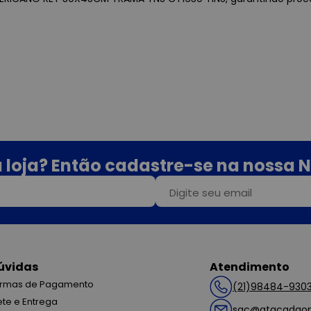
 loja? Então cadastre-se na nossa N
úvidas
Atendimento
rmas de Pagamento
(21)98484-930
ete e Entrega
sac@atacadaop