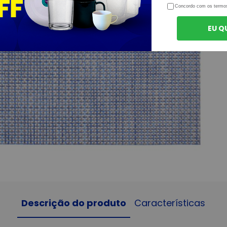
Concordo com os termo
EU Q
Descrição do produto
Características