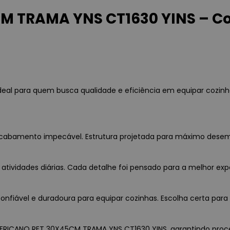
 TRAMA YNS CT1630 YINS – Co
l para quem busca qualidade e eficiência em equipar cozinha
e acabamento impecável. Estrutura projetada para máximo dese
 atividades diárias. Cada detalhe foi pensado para a melhor exp
nfiável e duradoura para equipar cozinhas. Escolha certa para 
MERICANO RET 30X45CM TRAMA YNS CT1630 YINS, garantindo procedê