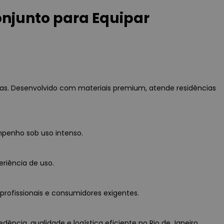
njunto para Equipar
s. Desenvolvido com materiais premium, atende residências
mpenho sob uso intenso.
eriência de uso.
profissionais e consumidores exigentes.
ncia, qualidade e logística eficiente no Rio de Janeiro.