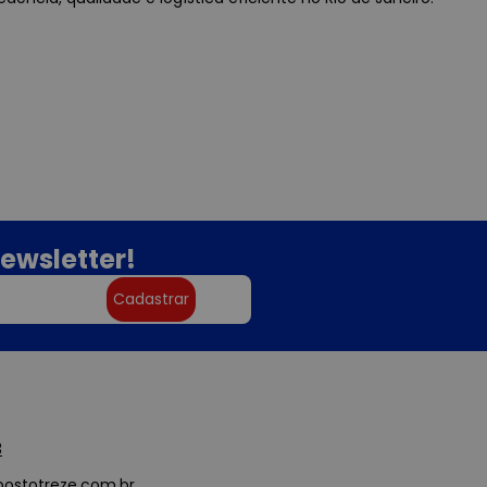
ewsletter!
Cadastrar
3
ostotreze.com.br