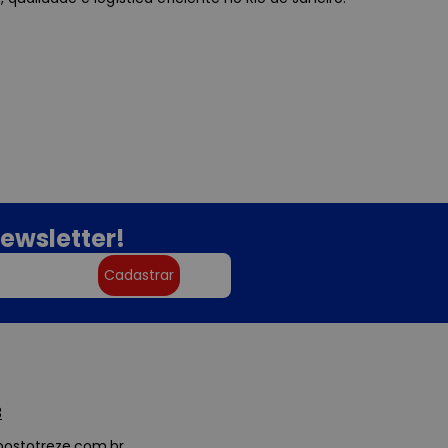
ewsletter!
Cadastrar
3
ostotreze.com.br