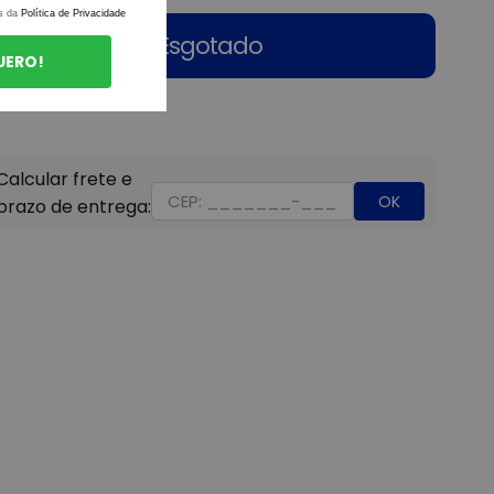
s da
Política de Privacidade
Esgotado
UERO!
OK