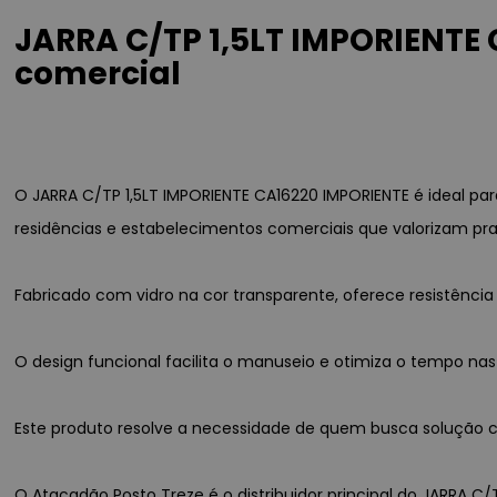
JARRA C/TP 1,5LT IMPORIENTE
comercial
O JARRA C/TP 1,5LT IMPORIENTE CA16220 IMPORIENTE é ideal p
residências e estabelecimentos comerciais que valorizam pra
Fabricado com vidro na cor transparente, oferece resistênc
O design funcional facilita o manuseio e otimiza o tempo nas
Este produto resolve a necessidade de quem busca solução co
O Atacadão Posto Treze é o distribuidor principal do JARRA C/