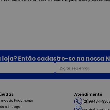
 loja? Então cadastre-se na nossa N
úvidas
Atendimento
rmas de Pagamento
(21)98484-930
ete e Entrega
sac@atacadaop