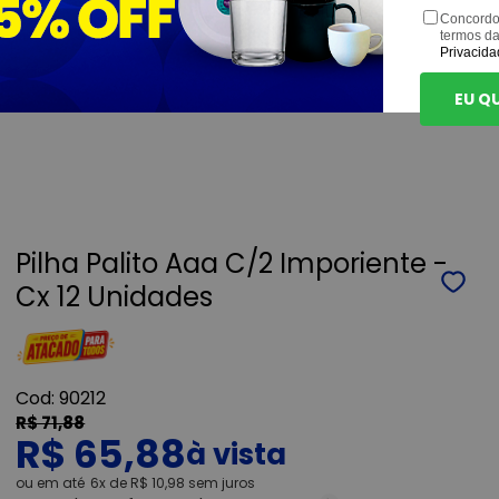
Concordo
termos d
Privacida
EU Q
Pilha Palito Aaa C/2 Imporiente -
Cx 12 Unidades
90212
R$ 71,88
R$ 65,88
ou
6x
de
R$ 10,98
sem juros