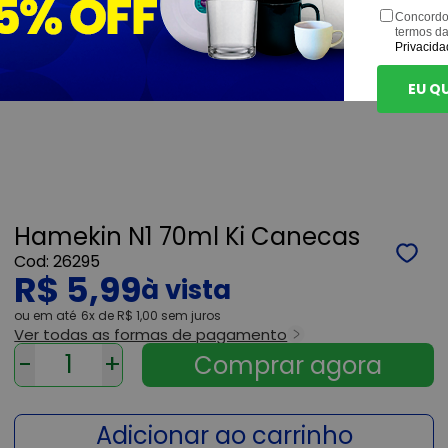
Concordo
termos d
Privacida
EU Q
Hamekin N1 70ml Ki Canecas
26295
R$ 5,99
ou
6x
de
R$ 1,00
sem juros
Ver todas as formas de pagamento
-
+