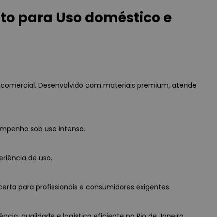
uto para Uso doméstico e
e comercial. Desenvolvido com materiais premium, atende
empenho sob uso intenso.
eriência de uso.
erta para profissionais e consumidores exigentes.
cia, qualidade e logística eficiente no Rio de Janeiro.