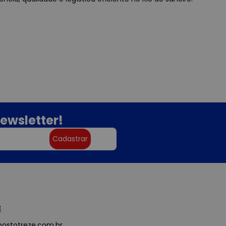
ewsletter!
Cadastrar
3
ostotreze.com.br