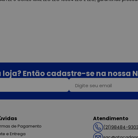
 loja? Então cadastre-se na nossa N
úvidas
Atendimento
rmas de Pagamento
(21)98484-930
ete e Entrega
sac@atacadaop