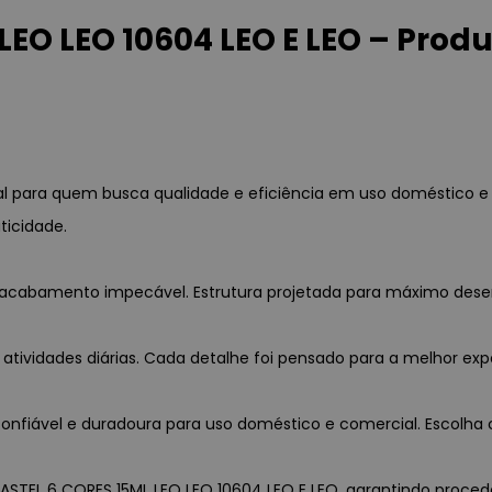
EO LEO 10604 LEO E LEO – Prod
eal para quem busca qualidade e eficiência em uso doméstico 
ticidade.
a e acabamento impecável. Estrutura projetada para máximo des
 atividades diárias. Cada detalhe foi pensado para a melhor exp
nfiável e duradoura para uso doméstico e comercial. Escolha c
ASTEL 6 CORES 15ML LEO LEO 10604 LEO E LEO, garantindo procedên