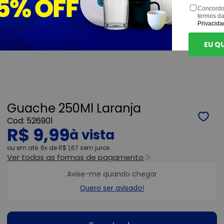
Concordo
termos d
Privacida
EU Q
Guache 250Ml Laranja
526901
R$ 9,99
ou
6x
de
R$ 1,67
sem juros
Ver todas as formas de pagamento
Avise-me quando chegar
Quero ser avisado!