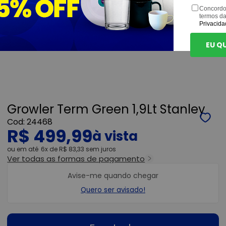
Concordo
termos d
Privacida
EU Q
Growler Term Green 1,9Lt Stanley
24468
R$ 499,99
ou
6x
de
R$ 83,33
sem juros
Ver todas as formas de pagamento
Avise-me quando chegar
Quero ser avisado!