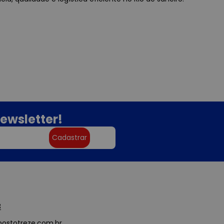
ewsletter!
Cadastrar
3
ostotreze.com.br