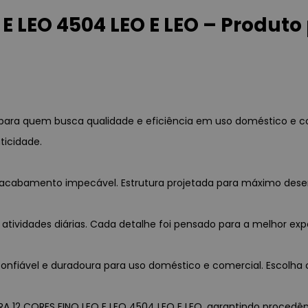
 E LEO 4504 LEO E LEO – Produt
al para quem busca qualidade e eficiência em uso doméstico e 
ticidade.
a e acabamento impecável. Estrutura projetada para máximo des
 atividades diárias. Cada detalhe foi pensado para a melhor exp
nfiável e duradoura para uso doméstico e comercial. Escolha c
RA 12 CORES FINO LEO E LEO 4504 LEO E LEO, garantindo procedênci