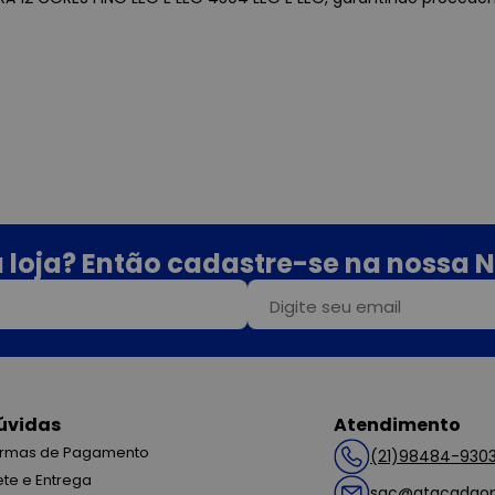
 loja? Então cadastre-se na nossa N
úvidas
Atendimento
rmas de Pagamento
(21)98484-930
ete e Entrega
sac@atacadaop