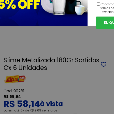
Concordo
termos d
Privacida
EU Q
Slime Metalizada 180Gr Sortidos -
Cx 6 Unidades
90281
R$ 59,94
R$ 58,14
ou
6x
de
R$ 9,69
sem juros