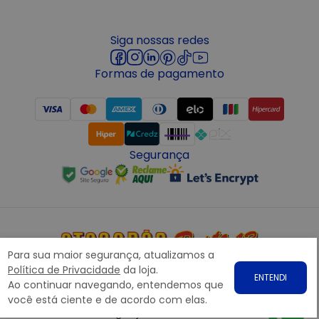
Siga nossas redes
Formas de pagamento
Segurança
Para sua maior segurança, atualizamos a
Copyright © 2022 ATACADÃO POSTO 13 - Todos os direitos
Política de Privacidade
da loja.
ENTENDI
reservados. CNPJ: 15.360.767/0001-07
Ao continuar navegando, entendemos que
Rodovia Presidente Dutra, nº1258 Galpão 1268 – Bairro: Prata,
você está ciente e de acordo com elas.
Nova Iguaçu – RJ CEP 26.221-190