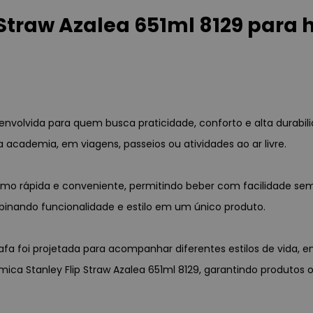
 Straw Azalea 651ml 8129 para
esenvolvida para quem busca praticidade, conforto e alta durabi
a academia, em viagens, passeios ou atividades ao ar livre.
sumo rápida e conveniente, permitindo beber com facilidade 
binando funcionalidade e estilo em um único produto.
a foi projetada para acompanhar diferentes estilos de vida, en
rmica Stanley Flip Straw Azalea 651ml 8129, garantindo produtos 