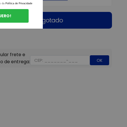
s da
Política de Privacidade
UERO!
Esgotado
OK