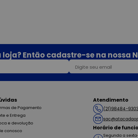
 loja? Então cadastre-se na nossa N
úvidas
Atendimento
rmas de Pagamento
(21)98484-930
ete e Entrega
sac@atacadaop
oca e devolução
Horário de func
le conosco
Segunda a sexta-