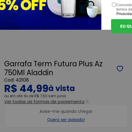
Concordo
termos d
Privacida
EU Q
Garrafa Term Futura Plus Az
750Ml Aladdin
42108
R$ 44,99
ou
6x
de
R$ 7,50
sem juros
Ver todas as formas de pagamento
Avise-me quando chegar
Quero ser avisado!