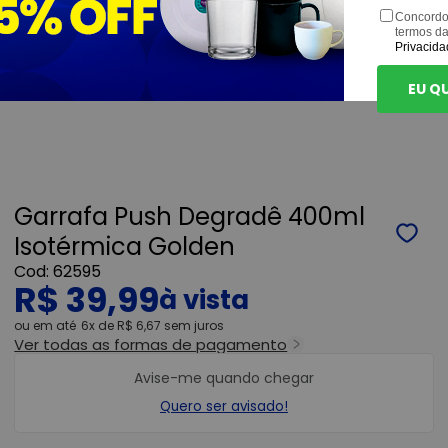
Concordo
termos d
Privacida
EU Q
Garrafa Push Degradê 400ml
Isotérmica Golden
62595
R$ 39,99
ou
6x
de
R$ 6,67
sem juros
Ver todas as formas de pagamento
Avise-me quando chegar
Quero ser avisado!