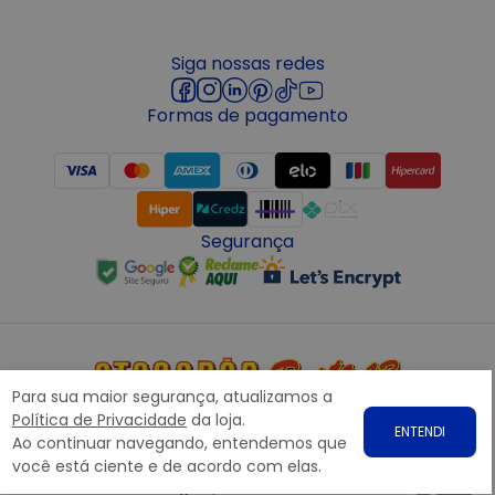
Siga nossas redes
Formas de pagamento
Segurança
Para sua maior segurança, atualizamos a
Copyright © 2022 ATACADÃO POSTO 13 - Todos os direitos
Política de Privacidade
da loja.
ENTENDI
reservados. CNPJ: 15.360.767/0001-07
Ao continuar navegando, entendemos que
Rodovia Presidente Dutra, nº1258 Galpão 1268 – Bairro: Prata,
você está ciente e de acordo com elas.
Nova Iguaçu – RJ CEP 26.221-190