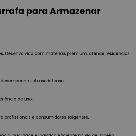
arrafa para Armazenar
os. Desenvolvido com materiais premium, atende residências
o desempenho sob uso intenso.
eriência de uso.
a profissionais e consumidores exigentes.
ia, qualidade e logística eficiente no Rio de Janeiro.