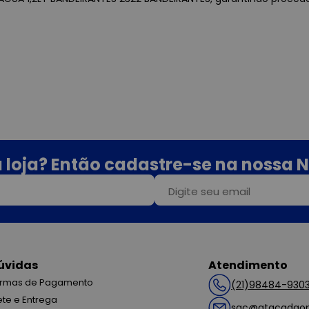
 loja? Então cadastre-se na nossa N
úvidas
Atendimento
rmas de Pagamento
(21)98484-930
ete e Entrega
sac@atacadaop