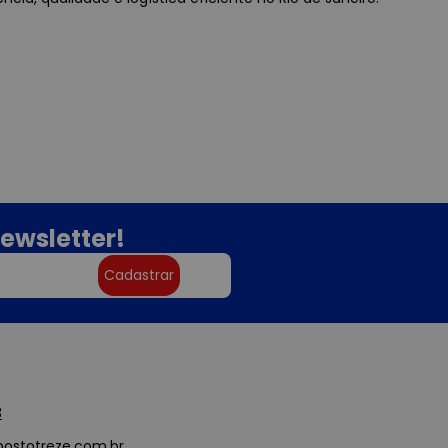
ewsletter!
Cadastrar
3
ostotreze.com.br