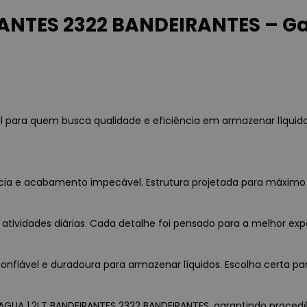
ANTES 2322 BANDEIRANTES – G
l para quem busca qualidade e eficiência em armazenar líquid
ência e acabamento impecável. Estrutura projetada para máxim
 atividades diárias. Cada detalhe foi pensado para a melhor exp
nfiável e duradoura para armazenar líquidos. Escolha certa par
AGUA 1,2LT BANDEIRANTES 2322 BANDEIRANTES, garantindo procedênc