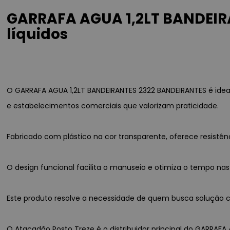
GARRAFA AGUA 1,2LT BANDEIR
líquidos
O GARRAFA AGUA 1,2LT BANDEIRANTES 2322 BANDEIRANTES é idea
e estabelecimentos comerciais que valorizam praticidade.
Fabricado com plástico na cor transparente, oferece resist
O design funcional facilita o manuseio e otimiza o tempo nas
Este produto resolve a necessidade de quem busca solução co
O Atacadão Posto Treze é o distribuidor principal do GARRAFA 