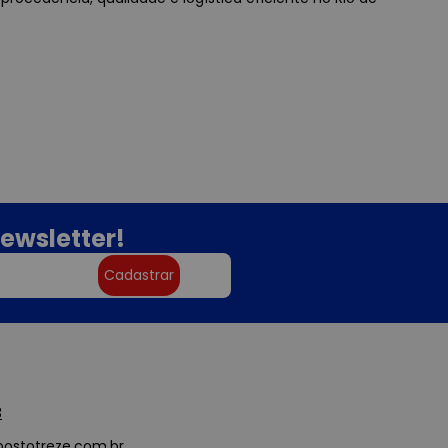
ewsletter!
Cadastrar
3
ostotreze.com.br