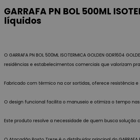
GARRAFA PN BOL 500ML ISOTE
líquidos
O GARRAFA PN BOL 500ML ISOTERMICA GOLDEN GDR1604 GOLDEN 
residências e estabelecimentos comerciais que valorizam pra
Fabricado com térmico na cor sortidas, oferece resistência
O design funcional facilita o manuseio e otimiza o tempo nas
Este produto resolve a necessidade de quem busca solução co
O Atacadão Posto Treze é o distribuidor principal do GARRAF