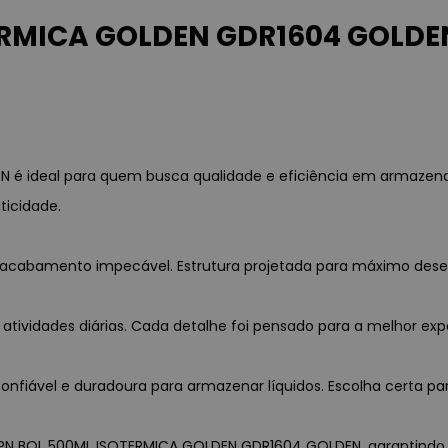
RMICA GOLDEN GDR1604 GOLDEN
é ideal para quem busca qualidade e eficiência em armazenar
ticidade.
 e acabamento impecável. Estrutura projetada para máximo des
 atividades diárias. Cada detalhe foi pensado para a melhor exp
nfiável e duradoura para armazenar líquidos. Escolha certa par
A PN BOL 500ML ISOTERMICA GOLDEN GDR1604 GOLDEN, garantindo pr