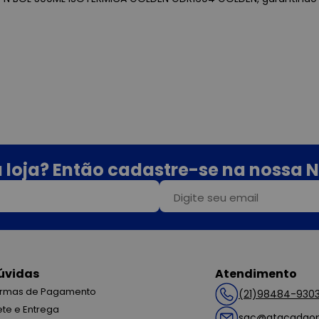
 loja? Então cadastre-se na nossa N
úvidas
Atendimento
rmas de Pagamento
(21)98484-930
ete e Entrega
sac@atacadaop