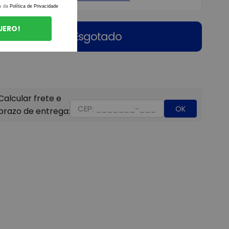
s da
Política de Privacidade
UERO!
Esgotado
OK