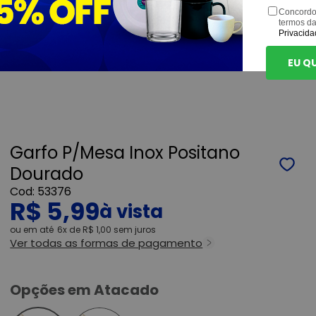
Concordo
termos d
Privacida
EU Q
Garfo P/Mesa Inox Positano
Dourado
53376
R$ 5,99
ou
6x
de
R$ 1,00
sem juros
Ver todas as formas de pagamento
Opções em Atacado