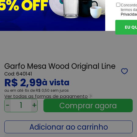
Concordo
termos d
Privacida
EU Q
Garfo Mesa Wood Original Line
640141
R$ 2,99
ou
6x
de
R$ 0,50
sem juros
Ver todas as formas de pagamento
-
+