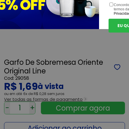
Concordo
termos d
Privacida
EU Q
Garfo De Sobremesa Oriente
Original Line
29058
R$ 1,69
ou
6x
de
R$ 0,28
sem juros
Ver todas as formas de pagamento
-
+