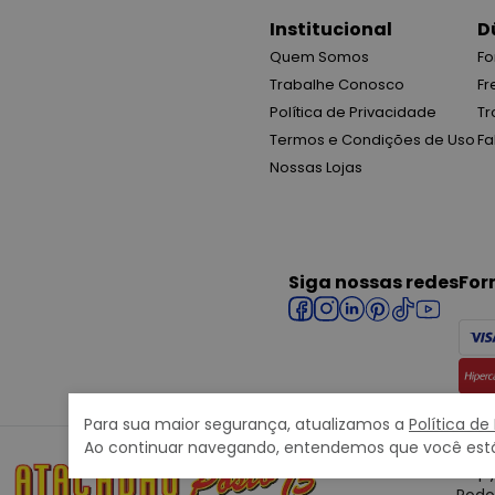
Institucional
D
Quem Somos
Fo
Trabalhe Conosco
Fr
Política de Privacidade
Tr
Termos e Condições de Uso
Fa
Nossas Lojas
Siga nossas redes
For
Para sua maior segurança, atualizamos a
Política de
Ao continuar navegando, entendemos que você está
Copy