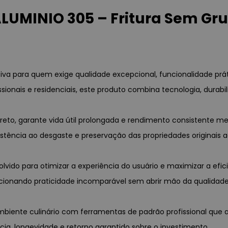
ALUMINIO 305 – Fritura Sem Gr
tiva para quem exige qualidade excepcional, funcionalidade prá
issionais e residenciais, este produto combina tecnologia, dura
eto, garante vida útil prolongada e rendimento consistente me
ência ao desgaste e preservação das propriedades originais 
olvido para otimizar a experiência do usuário e maximizar a ef
rcionando praticidade incomparável sem abrir mão da qualidade 
ambiente culinário com ferramentas de padrão profissional que
ia, longevidade e retorno garantido sobre o investimento.