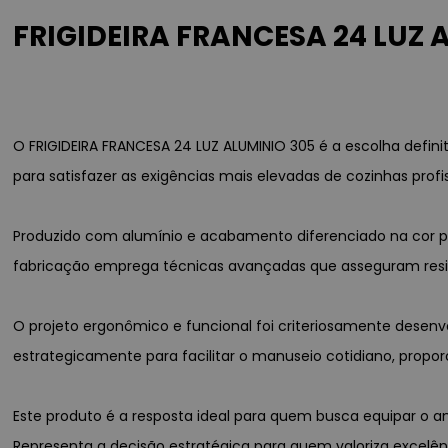
FRIGIDEIRA FRANCESA 24 LUZ 
O FRIGIDEIRA FRANCESA 24 LUZ ALUMINIO 305 é a escolha defini
para satisfazer as exigências mais elevadas de cozinhas prof
Produzido com alumínio e acabamento diferenciado na cor pr
fabricação emprega técnicas avançadas que asseguram resist
O projeto ergonômico e funcional foi criteriosamente desenv
estrategicamente para facilitar o manuseio cotidiano, propo
Este produto é a resposta ideal para quem busca equipar o 
Representa a decisão estratégica para quem valoriza excelênc