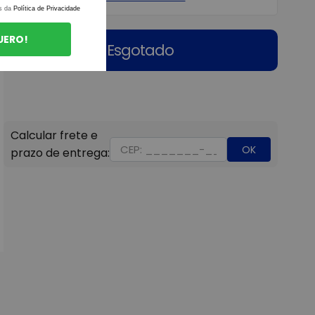
s da
Política de Privacidade
UERO!
Esgotado
OK