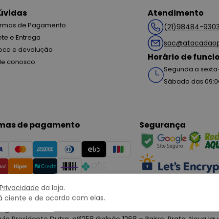
úvidas
Atendimento
rmas de Pagamento
(21)98484-930
ete e Entrega
sac@atacadaop
oca e devolução
Horário de func
le conosco
Segunda a sexta-
Sábado das 09:0
mas de pagamento
Segurança
 Privacidade
da loja.
 ciente e de acordo com elas.
right © 2022 ATACADÃO POSTO 13 - Todos os direitos reservados