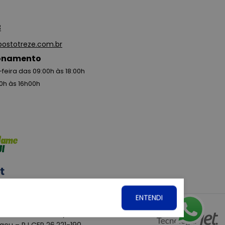
3
ostotreze.com.br
ionamento
feira das 09:00h às 18:00h
0h às 16h00h
ENTENDI
. CNPJ: 15.360.767/0001-07