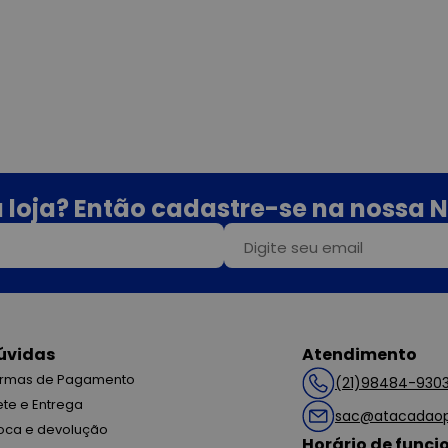
 loja? Então cadastre-se na nossa N
úvidas
Atendimento
rmas de Pagamento
(21)98484-930
ete e Entrega
sac@atacadaop
oca e devolução
Horário de func