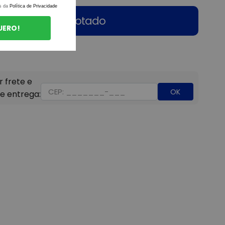
s da
Política de Privacidade
Esgotado
UERO!
OK