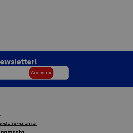
ewsletter!
Cadastrar
3
ostotreze.com.br
ionamento