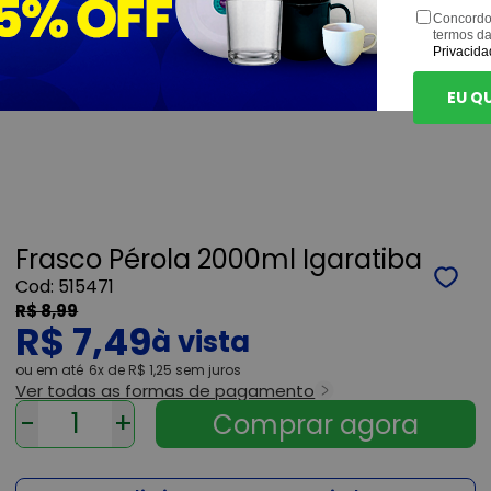
Concordo
termos d
Privacida
EU Q
Frasco Pérola 2000ml Igaratiba
515471
R$ 8,99
R$ 7,49
ou
6x
de
R$ 1,25
sem juros
Ver todas as formas de pagamento
-
+