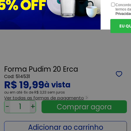
Concordo
termos d
Privacida
EU Q
Forma Pudim 20 Erca
514531
R$ 19,99
ou
6x
de
R$ 3,33
sem juros
Ver todas as formas de pagamento
-
+