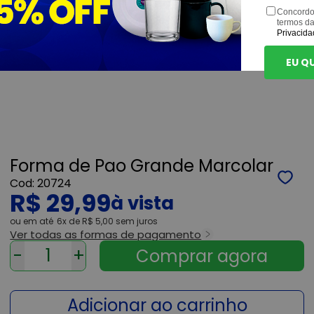
Concordo
termos d
Privacida
EU Q
Forma de Pao Grande Marcolar
20724
R$ 29,99
ou
6x
de
R$ 5,00
sem juros
Ver todas as formas de pagamento
-
+