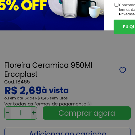
Concordo
termos d
Privacida
EU Q
Floreira Ceramica 950Ml
Ercaplast
18465
R$ 2,69
ou
6x
de
R$ 0,45
sem juros
Ver todas as formas de pagamento
-
+