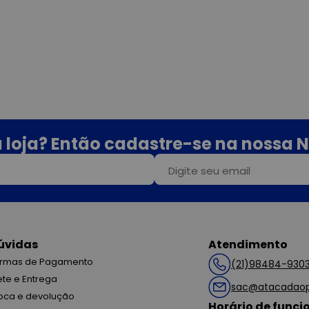
 loja? Então cadastre-se na nossa N
úvidas
Atendimento
rmas de Pagamento
(21)98484-930
ete e Entrega
sac@atacadaop
oca e devolução
Horário de func