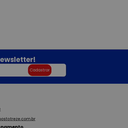
ewsletter!
Cadastrar
3
ostotreze.com.br
ionamento