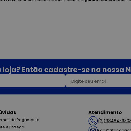
 loja? Então cadastre-se na nossa N
úvidas
Atendimento
rmas de Pagamento
(21)98484-930
ete e Entrega
sac@atacadaop