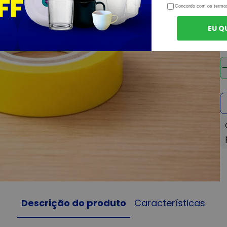
O
Concordo com os termo
EU Q
Descrição do produto
Características