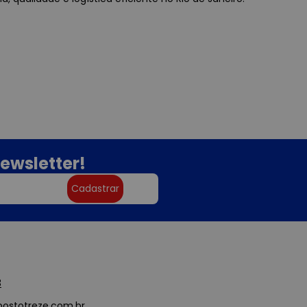
ewsletter!
Cadastrar
3
ostotreze.com.br