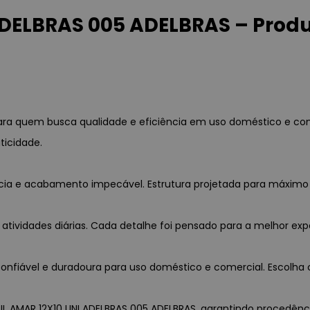
 ADELBRAS 005 ADELBRAS – Prod
l para quem busca qualidade e eficiência em uso doméstico e c
ticidade.
ência e acabamento impecável. Estrutura projetada para máxim
 atividades diárias. Cada detalhe foi pensado para a melhor exp
nfiável e duradoura para uso doméstico e comercial. Escolha c
SIL AMAR 12X10 UNI ADELBRAS 005 ADELBRAS, garantindo procedência