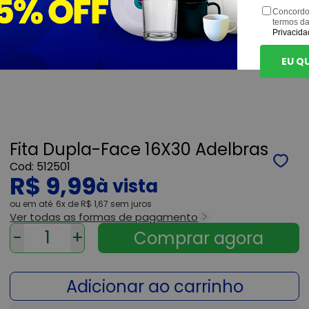
Concordo
termos d
Privacida
EU Q
Fita Dupla-Face 16X30 Adelbras
512501
R$ 9,99
ou
6x
de
R$ 1,67
sem juros
Ver todas as formas de pagamento
-
+