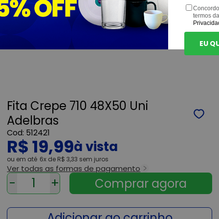
Concordo
termos d
Privacida
EU Q
Fita Crepe 710 48X50 Uni
Adelbras
512421
R$ 19,99
ou
6x
de
R$ 3,33
sem juros
Ver todas as formas de pagamento
-
+